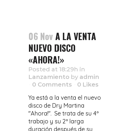
06 Nov
A LA VENTA
NUEVO DISCO
«AHORA!»
Posted at 18:29h
in
Lanzamiento
by
admin
0 Comments
0
Likes
Ya está a la venta el nuevo
disco de Dry Martina
"Ahora!". Se trata de su 4º
trabajo y su 2º larga
duración después de su