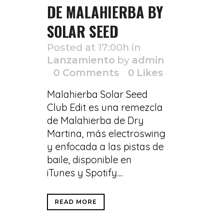
DE MALAHIERBA BY
SOLAR SEED
Posted at 17:00h
in
Lanzamiento
by
admin
0 Comments
0
Likes
Malahierba Solar Seed
Club Edit es una remezcla
de Malahierba de Dry
Martina, más electroswing
y enfocada a las pistas de
baile, disponible en
iTunes y Spotify....
READ MORE