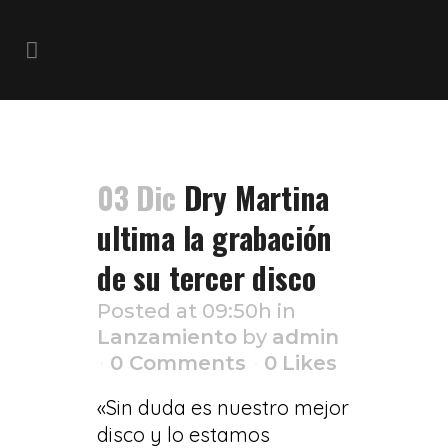
Lanzamiento
03 Dic
Dry Martina
ultima la grabación
de su tercer disco
Posted at 09:50h
in
Lanzamiento
by
admin
0 Comments
0
Likes
«Sin duda es nuestro mejor
disco y lo estamos