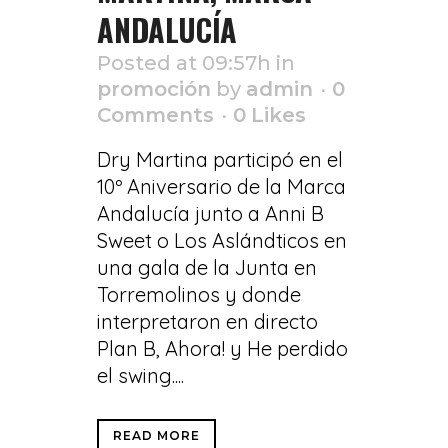
ANDALUCÍA
Posted at 09:57h
in
promoción
by
admin
0
Comments
0
Likes
Dry Martina participó en el
10º Aniversario de la Marca
Andalucía junto a Anni B
Sweet o Los Aslándticos en
una gala de la Junta en
Torremolinos y donde
interpretaron en directo
Plan B, Ahora! y He perdido
el swing....
READ MORE