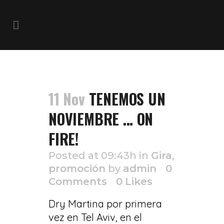
Escenarios Tag
11 Nov
TENEMOS UN
NOVIEMBRE … ON
FIRE!
Posted at 09:43h
in
Gira
,
promoción
by
admin
0
Comments
0
Likes
Dry Martina por primera
vez en Tel Aviv, en el