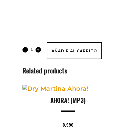
Plan
AÑADIR AL CARRITO
B
Related products
(mp3)
quantity
AHORA! (MP3)
8,99
€