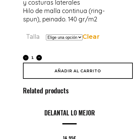
y costuras laterales
Hilo de malla continua (ring-
spun), peinado. 140 gr/m2
Talla
Clear
Camiseta
Lo
AÑADIR AL CARRITO
Mejor
Related products
Gris
quantity
DELANTAL LO MEJOR
14,95
€